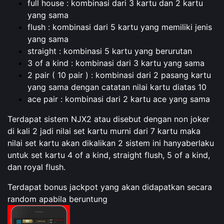
full house : kombinasi dari 3 kartu dan 2 kartu
yang sama
flush : kombinasi dari 5 kartu yang memiliki jenis
yang sama
straight : kombinasi 5 kartu yang berurutan
3 of a kind : kombinasi dari 3 kartu yang sama
2 pair ( 10 pair ) : kombinasi dari 2 pasang kartu
yang sama dengan catatan nilai kartu diatas 10
ace pair : kombinasi dari 2 kartu ace yang sama
Terdapat sistem NJX2 atau disebut dengan non joker
di kali 2 jadi nilai set kartu murni dari 7 kartu maka
nilai set kartu akan dikalikan 2 sistem ini hanyaberlaku
untuk set kartu 4 of a kind, straight flush, 5 of a kind,
dan royal flush.
Terdapat bonus jackpot yang akan didapatkan secara
random apabila beruntung