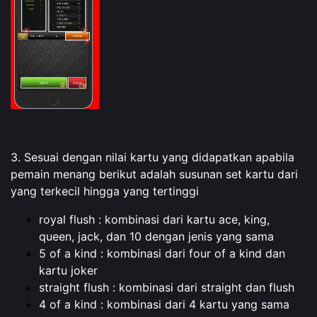
3. Sesuai dengan nilai kartu yang didapatkan apabila
pemain menang berikut adalah susunan set kartu dari
yang terkecil hingga yang tertinggi
royal flush : kombinasi dari kartu ace, king,
queen, jack, dan 10 dengan jenis yang sama
5 of a kind : kombinasi dari four of a kind dan
kartu joker
straight flush : kombinasi dari straight dan flush
4 of a kind : kombinasi dari 4 kartu yang sama