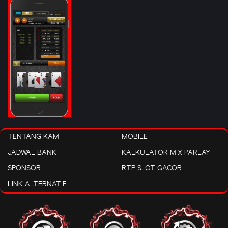
TENTANG KAMI
MOBILE
JADWAL BANK
KALKULATOR MIX PARLAY
SPONSOR
RTP SLOT GACOR
LINK ALTERNATIF