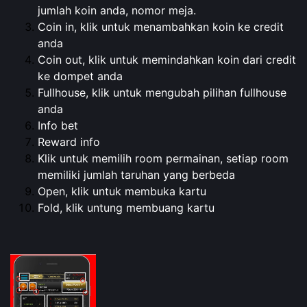
jumlah koin anda, nomor meja.
Coin in, klik untuk menambahkan koin ke credit
anda
Coin out, klik untuk memindahkan koin dari credit
ke dompet anda
Fullhouse, klik untuk mengubah pilihan fullhouse
anda
Info bet
Reward info
Klik untuk memilih room permainan, setiap room
memiliki jumlah taruhan yang berbeda
Open, klik untuk membuka kartu
Fold, klik untung membuang kartu