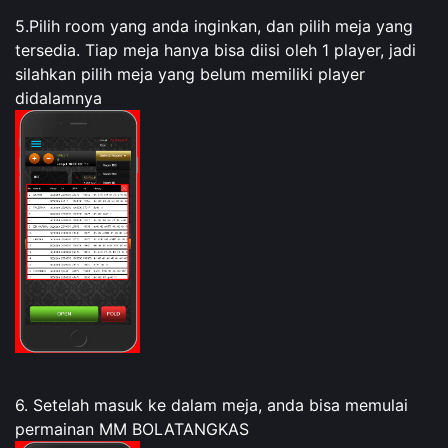
5.Pilih room yang anda inginkan, dan pilih meja yang
tersedia. Tiap meja hanya bisa diisi oleh 1 player, jadi
silahkan pilih meja yang belum memiliki player
didalamnya
6. Setelah masuk ke dalam meja, anda bisa memulai
permainan MM BOLATANGKAS